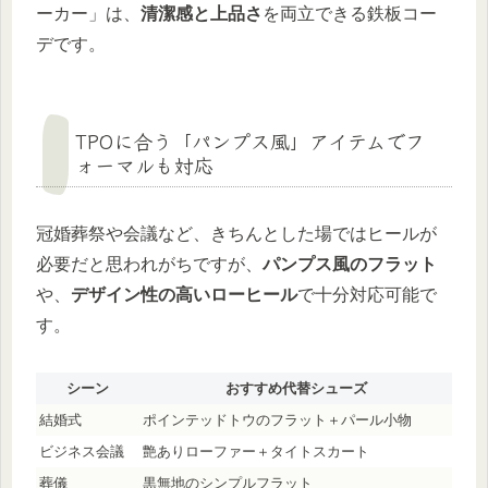
ーカー」は、
清潔感と上品さ
を両立できる鉄板コー
デです。
TPOに合う「パンプス風」アイテムでフ
ォーマルも対応
冠婚葬祭や会議など、きちんとした場ではヒールが
必要だと思われがちですが、
パンプス風のフラット
や、
デザイン性の高いローヒール
で十分対応可能で
す。
シーン
おすすめ代替シューズ
結婚式
ポインテッドトウのフラット＋パール小物
ビジネス会議
艶ありローファー＋タイトスカート
葬儀
黒無地のシンプルフラット