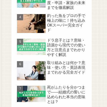
度・申請・家族の未来
までを徹底解説
釣った魚をプロの手で
極上の味に！持ち込み
OKスーパー完全ガイ
ド
ドラ息子とは？意味・
語源から現代での使い
方と注意点までわかり
やすく解説
取り組みとは何か？意
味・使い方・英語表現
までわかる完全ガイド
死がふたりを分かつま
で——結婚式の誓いに
込められた本当の意味
とは？