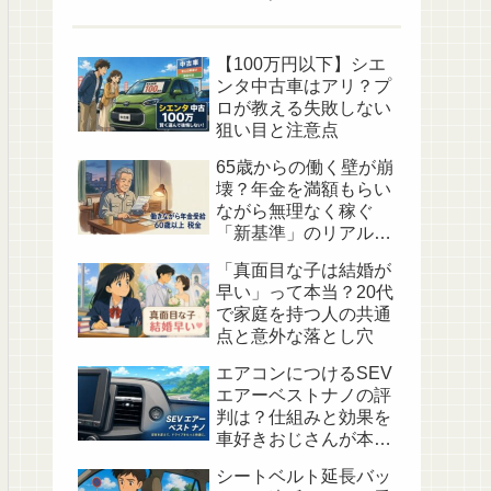
【100万円以下】シエ
ンタ中古車はアリ？プ
ロが教える失敗しない
狙い目と注意点
65歳からの働く壁が崩
壊？年金を満額もらい
ながら無理なく稼ぐ
「新基準」のリアルな
心地よさ
「真面目な子は結婚が
早い」って本当？20代
で家庭を持つ人の共通
点と意外な落とし穴
エアコンにつけるSEV
エアーベストナノの評
判は？仕組みと効果を
車好きおじさんが本音
でレビュー
シートベルト延長バッ