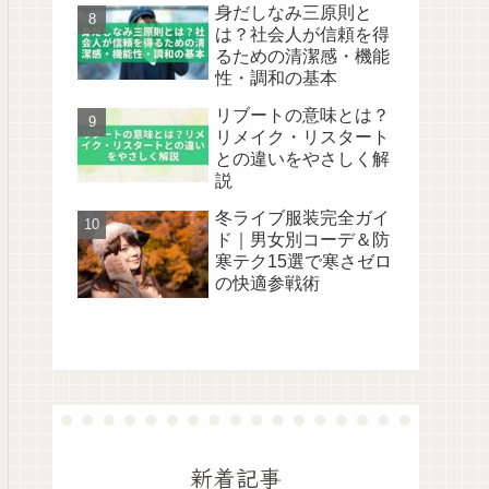
身だしなみ三原則と
は？社会人が信頼を得
るための清潔感・機能
性・調和の基本
リブートの意味とは？
リメイク・リスタート
との違いをやさしく解
説
冬ライブ服装完全ガイ
ド｜男女別コーデ＆防
寒テク15選で寒さゼロ
の快適参戦術
新着記事