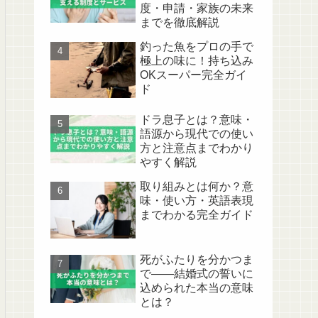
度・申請・家族の未来
までを徹底解説
釣った魚をプロの手で
極上の味に！持ち込み
OKスーパー完全ガイ
ド
ドラ息子とは？意味・
語源から現代での使い
方と注意点までわかり
やすく解説
取り組みとは何か？意
味・使い方・英語表現
までわかる完全ガイド
死がふたりを分かつま
で——結婚式の誓いに
込められた本当の意味
とは？