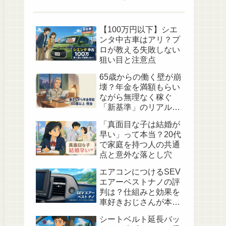
【100万円以下】シエ
ンタ中古車はアリ？プ
ロが教える失敗しない
狙い目と注意点
65歳からの働く壁が崩
壊？年金を満額もらい
ながら無理なく稼ぐ
「新基準」のリアルな
心地よさ
「真面目な子は結婚が
早い」って本当？20代
で家庭を持つ人の共通
点と意外な落とし穴
エアコンにつけるSEV
エアーベストナノの評
判は？仕組みと効果を
車好きおじさんが本音
でレビュー
シートベルト延長バッ