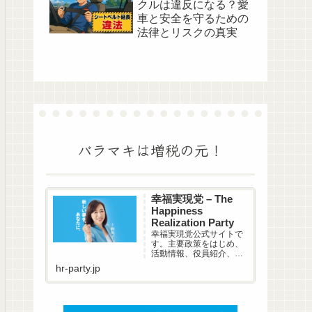
クルは違反になる？愛
車と安全を守るための
法律とリスクの真実
バラマキは増税の元！
幸福実現党 – The
Happiness
Realization Party
幸福実現党公式サイトで
す。主要政策をはじめ、
活動情報、役員紹介、プ
レスリリース、オピニオ
hr-party.jp
ン提言など、様々な情報
を掲載しています。幸福
実現党は、日本の景気を
よくし、経済をよみがえ
らせます。安心して任せ