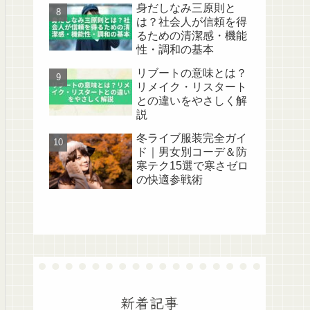
身だしなみ三原則と
は？社会人が信頼を得
るための清潔感・機能
性・調和の基本
リブートの意味とは？
リメイク・リスタート
との違いをやさしく解
説
冬ライブ服装完全ガイ
ド｜男女別コーデ＆防
寒テク15選で寒さゼロ
の快適参戦術
新着記事